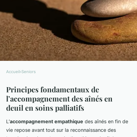
Accueil
›
Seniors
SENIORS
Principes fondamentaux de
Accompagner les aînés dans le
l’accompagnement des aînés en
deuil en soins palliatifs : Une
deuil en soins palliatifs
approche empathique et
humaine
L’
accompagnement empathique
des aînés en fin de
vie repose avant tout sur la reconnaissance des
Nolan
•
22 juillet 2025
•
5 min de lecture