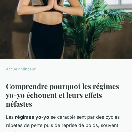
Accueil
›
Minceur
MINCEUR
Comprendre pourquoi les régimes
Découvrez Comment Maigrir
yo-yo échouent et leurs effets
Durablement Sans Subir les
néfastes
Effets Néfastes des Régimes
Yo-Yo
Les
régimes yo-yo
se caractérisent par des cycles
répétés de perte puis de reprise de poids, souvent
Nolan
•
22 juillet 2025
•
2 min de lecture