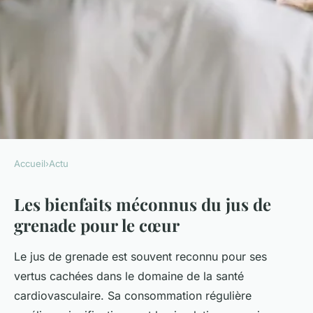
Accueil
›
Actu
ACTU
Les bienfaits méconnus du jus de
Découvrez les vertus cachées
grenade pour le cœur
du jus de grenade pour
booster la santé de votre cœur
Le jus de grenade est souvent reconnu pour ses
vertus cachées dans le domaine de la santé
Nolan
•
7 août 2025
•
4 min de lecture
cardiovasculaire. Sa consommation régulière