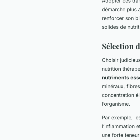
Adopter ces tran
démarche plus a
renforcer son b
solides de nutri
Sélection 
Choisir judicieu
nutrition thérap
nutriments ess
minéraux, fibres
concentration él
l’organisme.
Par exemple, les
l’inflammation e
une forte teneur